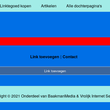
Linktegoed kopen
Artikelen
Alle dochterpagina's
Link toevoegen
Contact
Link toevoegen
ight © 2021 Onderdeel van
BaakmanMedia
&
Vrolijk Internet S